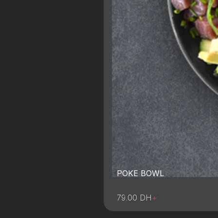
POKE BOWL
79.00
DH
+