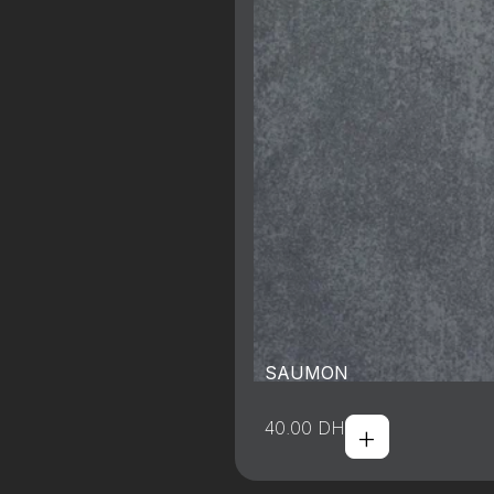
SAUMON
+
40.00
DH