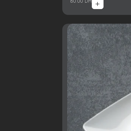
+
80.00
DH