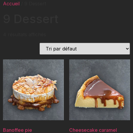
Accueil
/ 9 Dessert
9 Dessert
4 résultats affichés
Banoffee pie
Cheesecake caramel